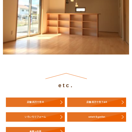
etc.
店舗 四万十市 R
店舗 四万十市 T＆K
いろいろリフォーム
exterir＆garden
倉庫⇒住居