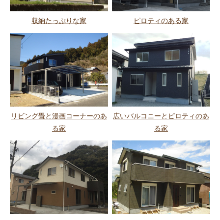
収納たっぷりな家
ピロティのある家
リビング畳と漫画コーナーのあ
広いバルコニーとピロティのあ
る家
る家