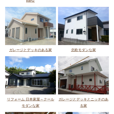
part2
ガレージとデッキのある家
北欧モダンな家
ガレージとデッキとニッチのあ
リフォーム 日本家屋～クール
る家
モダンな家