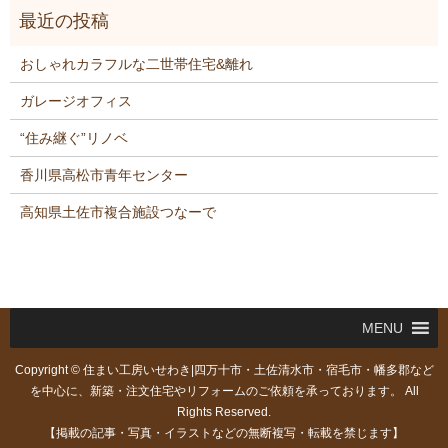
おしゃれカラフルな二世帯住宅&離れ
ガレージオフィス
“住み継ぐ”リノベ
香川県高松市青年センター
高知県土佐市複合施設つなーで
MENU
Copyright © 住まい工房いせわき|四万十市・土佐清水市・宿毛市・幡多郡など
を中心に、新築・注文住宅やリフォームのご依頼を承っております。 All
Rights Reserved.
【掲載の記事・写真・イラストなどの無断複写・転載を禁じます】