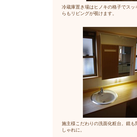
冷蔵庫置き場はヒノキの格子でスッ
らもリビングが覗けます。
施主様こだわりの洗面化粧台。鏡も
しゃれに。