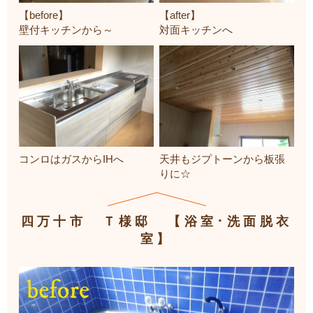
【before】
【after】
壁付キッチンから～
対面キッチンへ
コンロはガスからIHへ
天井もジプトーンから板張
りに☆
四万十市 Ｔ様邸 【浴室･洗面脱衣
室】