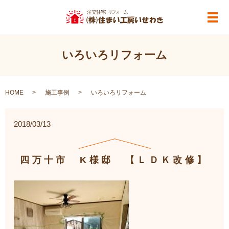
メ
いろいろリフォーム
HOME
施工事例
いろいろリフォーム
2018/03/13
四万十市 K様邸 【ＬＤＫ改修】