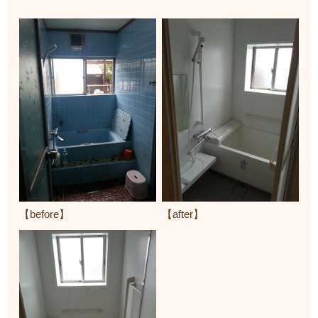
【before】
【after】