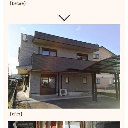
【before】
【after】