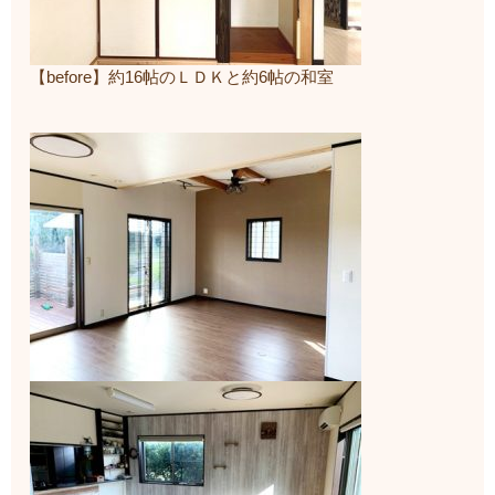
【before】約16帖のＬＤＫと約6帖の和室