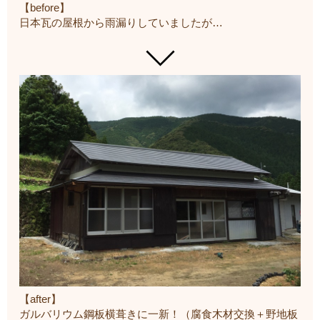
【before】
日本瓦の屋根から雨漏りしていましたが…
【after】
ガルバリウム鋼板横葺きに一新！（腐食木材交換＋野地板