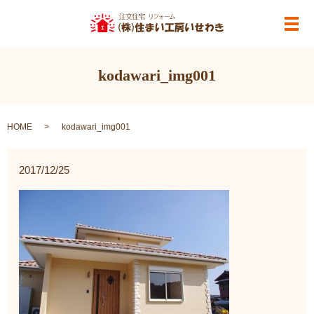
メ
kodawari_img001
HOME
kodawari_img001
2017/12/25