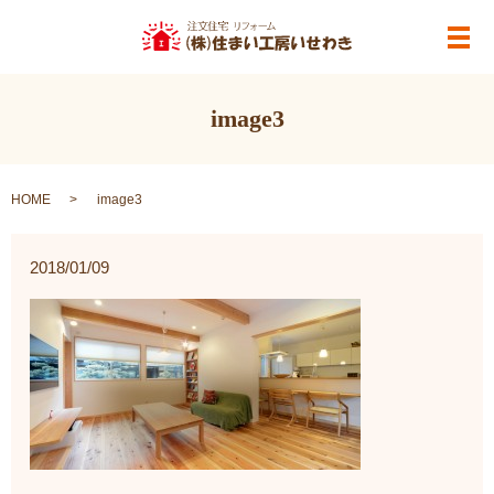
メ
image3
HOME
image3
2018/01/09