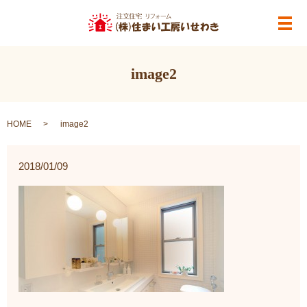
メ
image2
HOME
image2
2018/01/09