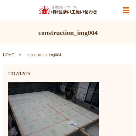
メ
construction_img004
HOME
construction_img004
2017/12/25