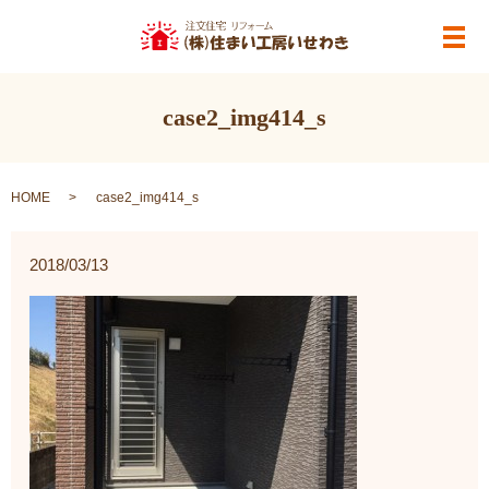
メ
case2_img414_s
HOME
case2_img414_s
2018/03/13