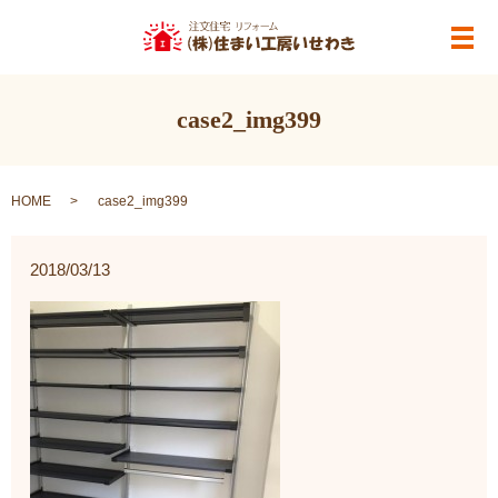
メ
case2_img399
HOME
case2_img399
2018/03/13