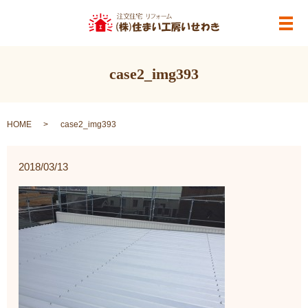
メ
case2_img393
HOME
case2_img393
2018/03/13