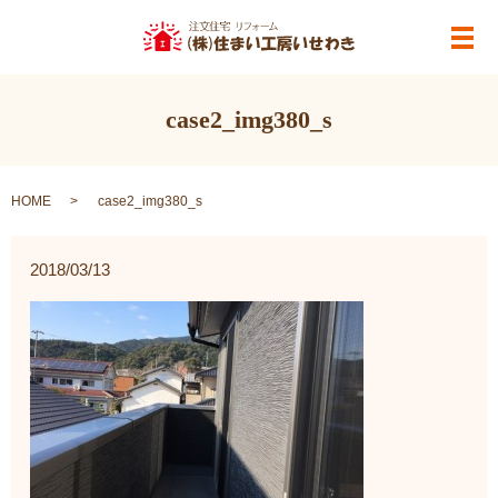
メ
case2_img380_s
HOME
case2_img380_s
2018/03/13