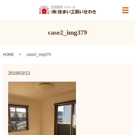
メ
case2_img379
HOME
case2_img379
2018/03/13