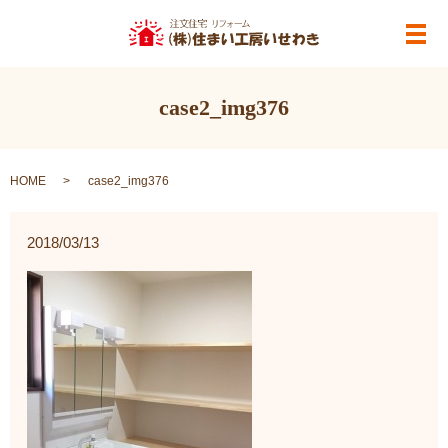
メ
case2_img376
HOME
case2_img376
2018/03/13