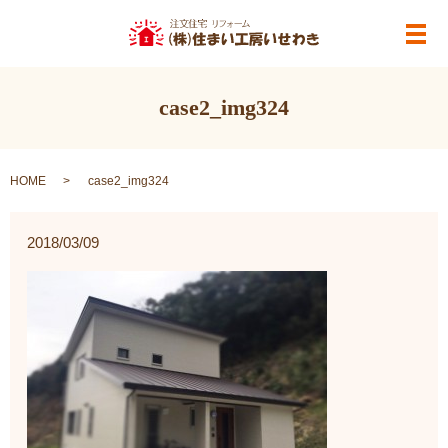
メ
case2_img324
HOME
case2_img324
2018/03/09