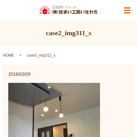
メ
case2_img311_s
HOME
case2_img311_s
2018/03/09