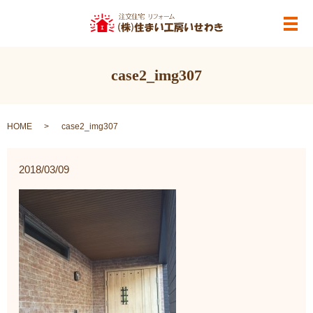
メ
case2_img307
HOME
case2_img307
2018/03/09