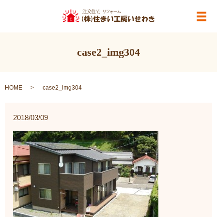
メ
case2_img304
HOME
case2_img304
2018/03/09