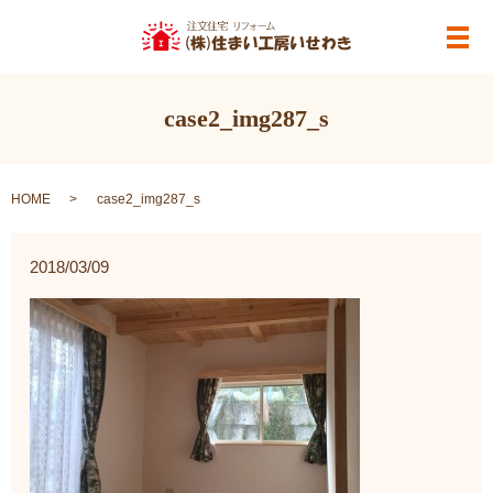
メ
case2_img287_s
HOME
case2_img287_s
2018/03/09