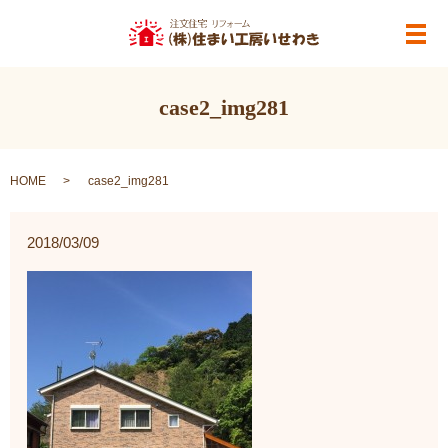
メ
case2_img281
HOME
case2_img281
2018/03/09