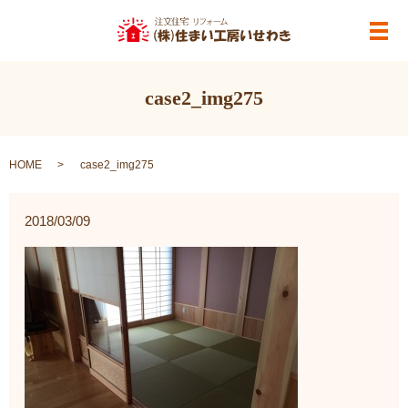
メ
case2_img275
HOME
case2_img275
2018/03/09