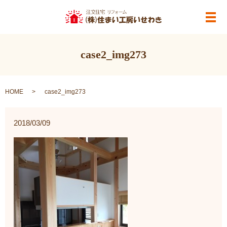
メ
case2_img273
HOME
case2_img273
2018/03/09