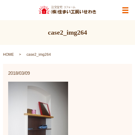
メ
case2_img264
HOME
case2_img264
2018/03/09