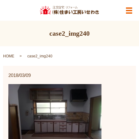
メ
case2_img240
HOME
case2_img240
2018/03/09