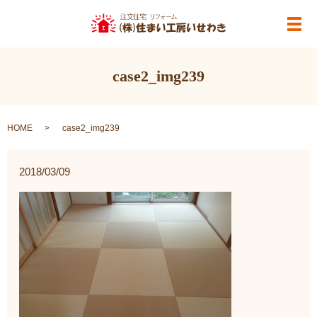
メ
case2_img239
HOME
case2_img239
2018/03/09