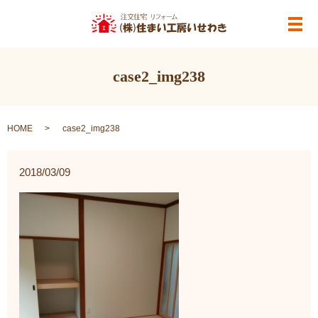
メ
case2_img238
HOME
case2_img238
2018/03/09