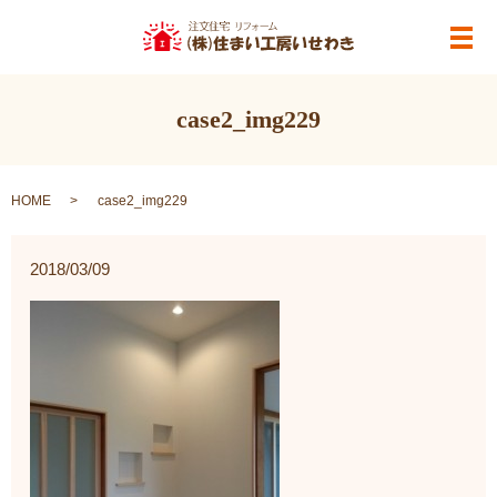
メ
case2_img229
HOME
case2_img229
2018/03/09