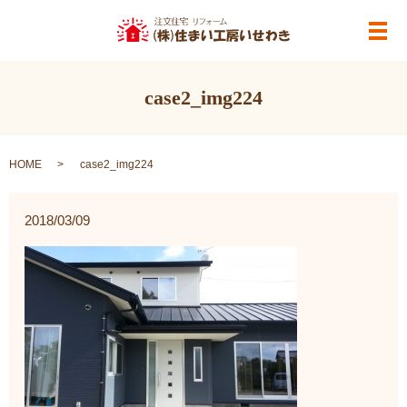
メ
case2_img224
HOME
case2_img224
2018/03/09