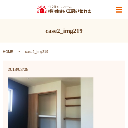
メ
case2_img219
HOME
case2_img219
2018/03/08