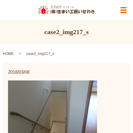
メ
case2_img217_s
HOME
case2_img217_s
2018/03/08