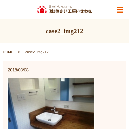
メ
case2_img212
HOME
case2_img212
2018/03/08