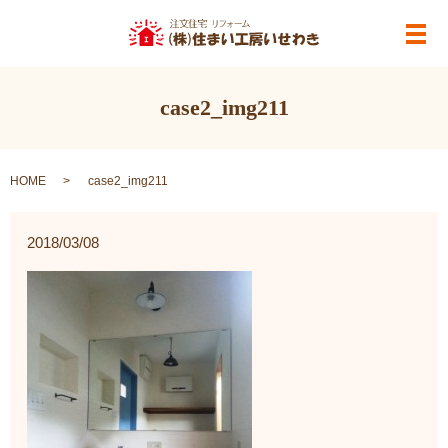
メ
case2_img211
HOME
case2_img211
2018/03/08