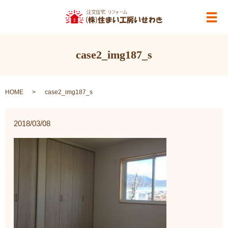
メ
case2_img187_s
HOME
case2_img187_s
2018/03/08