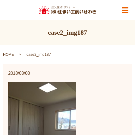
メ
case2_img187
HOME
case2_img187
2018/03/08