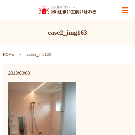
メ
case2_img163
HOME
case2_img163
2018/03/08