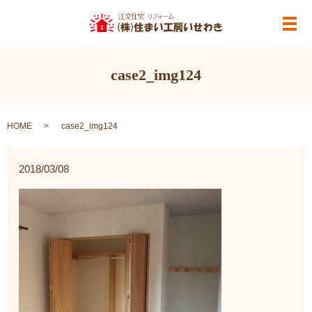
メ
case2_img124
HOME
case2_img124
2018/03/08