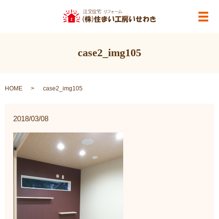
メ
case2_img105
HOME
case2_img105
2018/03/08