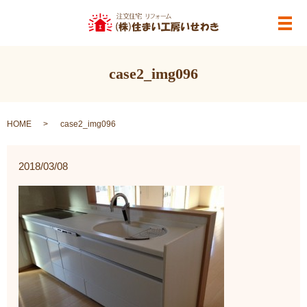
メ
case2_img096
HOME
case2_img096
2018/03/08