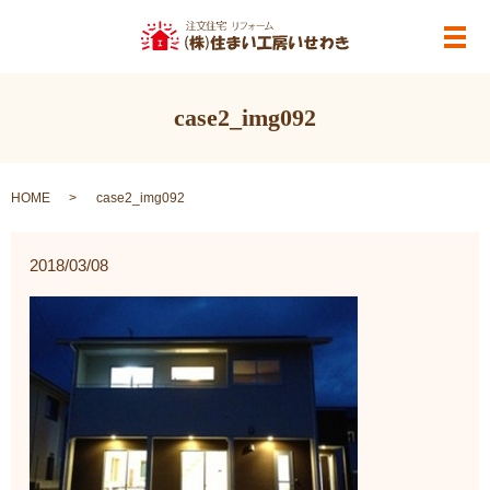
メ
case2_img092
HOME
case2_img092
2018/03/08