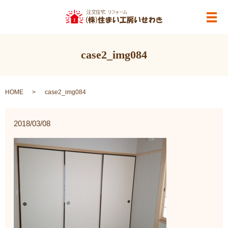
メ
case2_img084
HOME
case2_img084
2018/03/08