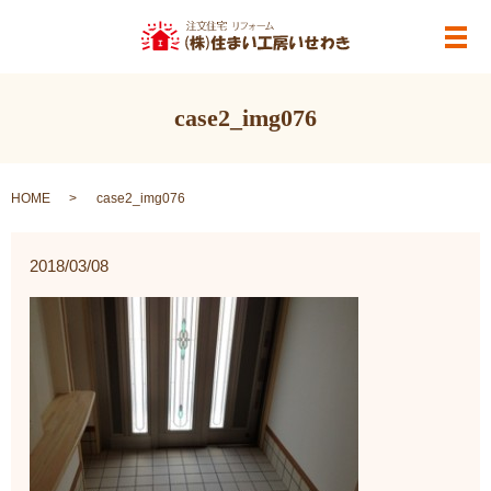
メ
case2_img076
HOME
case2_img076
2018/03/08