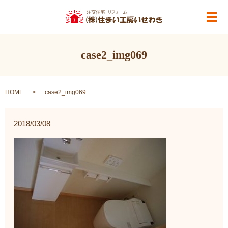
メ
case2_img069
HOME
case2_img069
2018/03/08