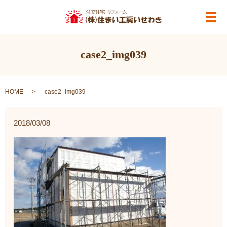
メ
case2_img039
HOME
case2_img039
2018/03/08