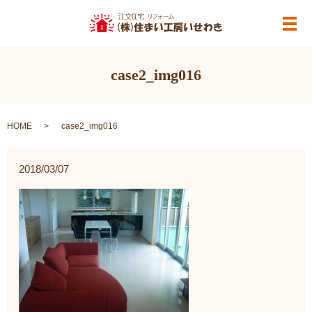
メ
case2_img016
HOME
case2_img016
2018/03/07