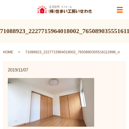
メ
71088923_2227715964018002_76508903555161
HOME
71088923_2227715964018002_7650890355516112896_n
2019/11/07