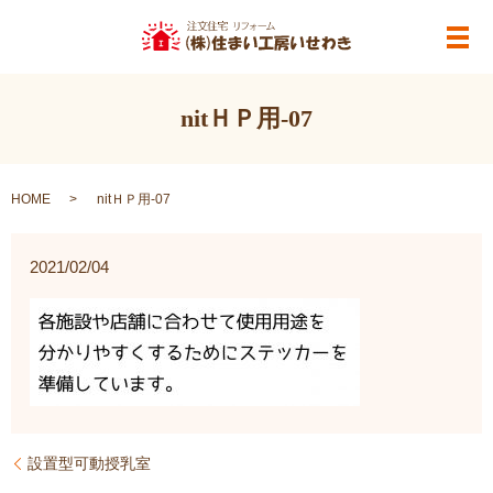
メ
nitＨＰ用-07
HOME
nitＨＰ用-07
2021/02/04
設置型可動授乳室