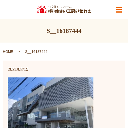
メ
S__16187444
HOME
S__16187444
2021/08/19