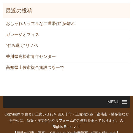
おしゃれカラフルな二世帯住宅&離れ
ガレージオフィス
“住み継ぐ”リノベ
香川県高松市青年センター
高知県土佐市複合施設つなーで
MENU
Copyright © 住まい工房いせわき|四万十市・土佐清水市・宿毛市・幡多郡など
を中心に、新築・注文住宅やリフォームのご依頼を承っております。 All
Rights Reserved.
【掲載の記事・写真・イラストなどの無断複写・転載を禁じます】