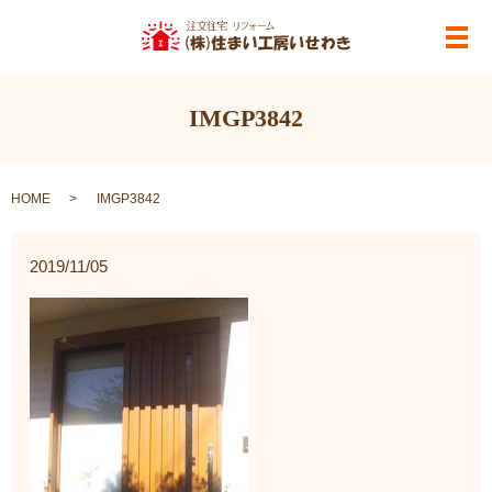
メ
IMGP3842
HOME
IMGP3842
2019/11/05