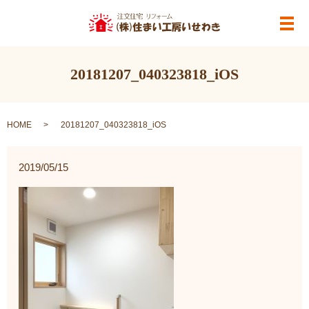
メ
20181207_040323818_iOS
HOME
20181207_040323818_iOS
2019/05/15